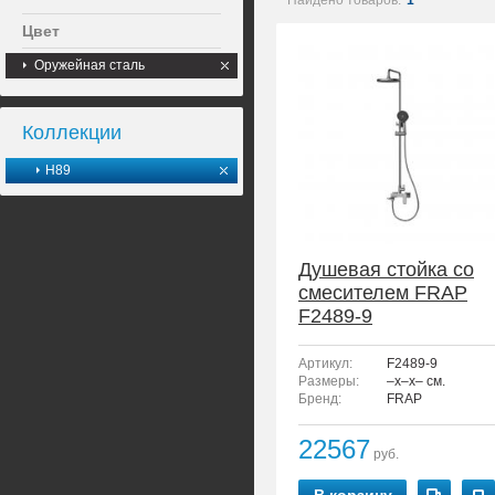
Найдено товаров:
1
Цвет
Оружейная сталь
Коллекции
H89
Душевая стойка со
смесителем FRAP
F2489-9
Артикул:
F2489-9
Размеры:
–x–x– см.
Бренд:
FRAP
22567
руб.