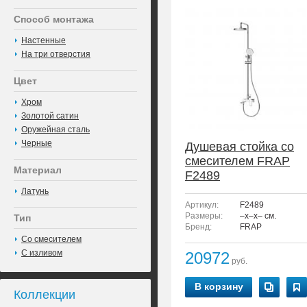
Способ монтажа
Настенные
На три отверстия
Цвет
Хром
Золотой сатин
Оружейная сталь
Черные
Душевая стойка со
смесителем FRAP
Материал
F2489
Латунь
Артикул:
F2489
Размеры:
–x–x– см.
Тип
Бренд:
FRAP
Со смесителем
С изливом
20972
руб.
В корзину
Коллекции