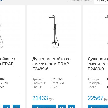
Цене, 
4
Сортировать по:
ойка со
Душевая стойка со
Душевая 
м FRAP
смесителем FRAP
смесител
F2489-6
F2489-9
489
Артикул:
F2489-6
Артикул:
–x– см.
Размеры:
–x–x– см.
Размеры:
AP
Бренд:
FRAP
Бренд:
21433
22567
руб.
ру