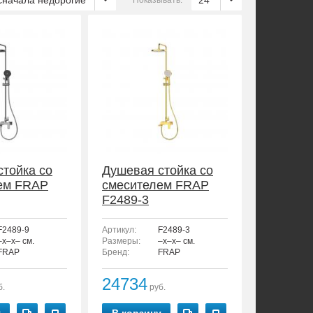
сначала недорогие
24
Показывать:
стойка со
Душевая стойка со
ем FRAP
смесителем FRAP
F2489-3
F2489-9
Артикул:
F2489-3
–x–x– см.
Размеры:
–x–x– см.
FRAP
Бренд:
FRAP
24734
б.
руб.