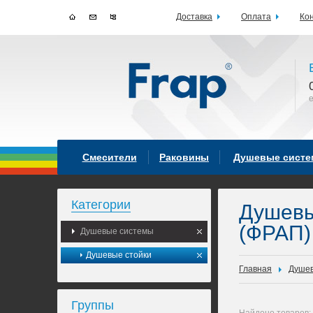
Доставка
Оплата
Ко
Смесители
Раковины
Душевые сист
Категории
Душев
(ФРАП)
Душевые системы
Душевые стойки
Главная
Душев
Группы