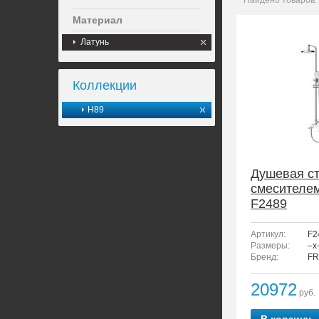
Найдено товаров:
Материал
Латунь
Коллекции
H89
Душевая ст
смесителе
F2489
Артикул:
F2
Размеры:
–x
Бренд:
FR
20972
руб.