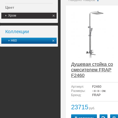
Найдено товаров:
1
Цвет
Хром
Коллекции
H60
Душевая стойка со
смесителем FRAP
F2460
Артикул:
F2460
Размеры:
–x–x– см.
Бренд:
FRAP
23715
руб.