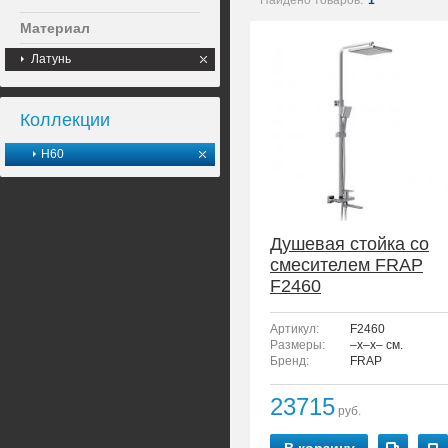
Найдено товаров:
1
Материал
Латунь
Коллекции
H60
Душевая стойка со
смесителем FRAP
F2460
Артикул:
F2460
Размеры:
–x–x– см.
Бренд:
FRAP
23715
руб.