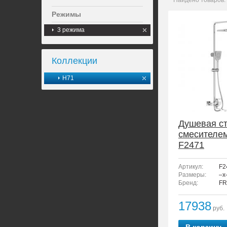
Найдено товаров:
Режимы
3 режима
Коллекции
H71
Душевая ст
смесителе
F2471
Артикул:
F2
Размеры:
–x
Бренд:
FR
17938
руб.