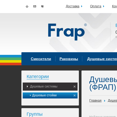
Доставка
Оплата
Ко
Смесители
Раковины
Душевые сист
Категории
Душев
(ФРАП)
Душевые системы
Душевые стойки
Главная
Душев
Группы