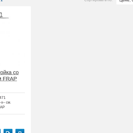
Цене, 
1
Сортировать по:
ойка со
м FRAP
471
–x– см.
AP