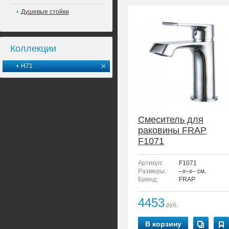
Душевые стойки
Коллекции
H71
Смеситель для
раковины FRAP
F1071
Артикул:
F1071
Размеры:
–x–x– см.
Бренд:
FRAP
4453
руб.
В корзину