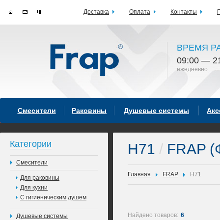
Доставка
Оплата
Контакты
ВРЕМЯ Р
09:00 — 2
ежедневно
Смесители
Раковины
Душевые системы
Акс
Категории
H71
/
FRAP (
Смесители
Главная
FRAP
H71
Для раковины
Для кухни
С гигиеническим душем
Найдено товаров:
6
Душевые системы