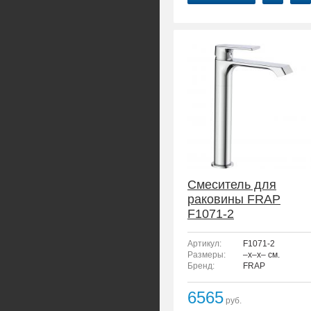
Смеситель для
раковины FRAP
F1071-2
Артикул:
F1071-2
Размеры:
–x–x– см.
Бренд:
FRAP
6565
руб.