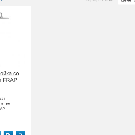
Цене, 
1
Сортировать по:
ойка со
м FRAP
471
–x– см.
AP