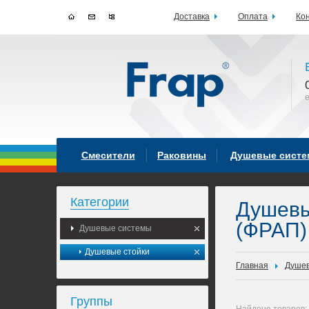
Доставка
Оплата
Ко
Смесители
Раковины
Душевые сист
Категории
Душев
(ФРАП)
Душевые системы
Душевые стойки
Главная
Душев
Группы