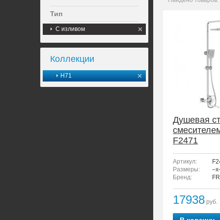
Найдено товаров:
Тип
С изливом
Коллекции
H71
Душевая ст
смесителе
F2471
Артикул:
F2
Размеры:
–x
Бренд:
FR
17938
руб.