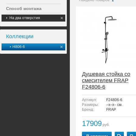
Найдено товаров:
1
Способ монтажа
На два отверстия
Коллекции
H806-6
Душевая стойка со
смесителем FRAP
F24806-6
Артикул:
F24806-6
Размеры:
–x–x– см.
Бренд:
FRAP
17909
руб.