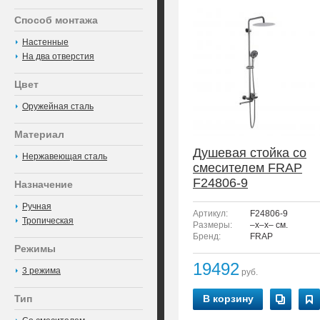
Способ монтажа
Настенные
На два отверстия
Цвет
Оружейная сталь
Материал
Душевая стойка со
Нержавеющая сталь
смесителем FRAP
F24806-9
Назначение
Ручная
Артикул:
F24806-9
Тропическая
Размеры:
–x–x– см.
Бренд:
FRAP
Режимы
19492
3 режима
руб.
Тип
В корзину