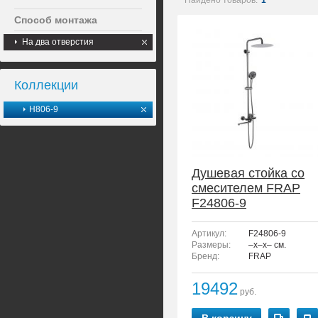
Найдено товаров:
1
Способ монтажа
На два отверстия
Коллекции
H806-9
Душевая стойка со
смесителем FRAP
F24806-9
Артикул:
F24806-9
Размеры:
–x–x– см.
Бренд:
FRAP
19492
руб.