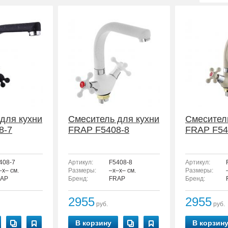
для кухни
Смеситель для кухни
Смесител
8-7
FRAP F5408-8
FRAP F54
408-7
Артикул:
F5408-8
Артикул:
–x– см.
Размеры:
–x–x– см.
Размеры:
AP
Бренд:
FRAP
Бренд:
2955
2955
руб.
руб.
В корзину
В корзин