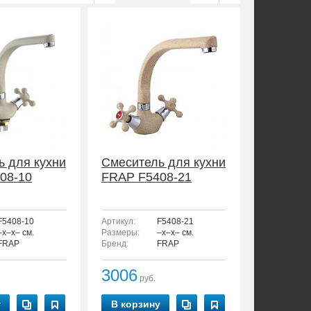
ь для кухни
Смеситель для кухни
08-10
FRAP F5408-21
F5408-10
Артикул:
F5408-21
–x–x– см.
Размеры:
–x–x– см.
FRAP
Бренд:
FRAP
3006
руб.
у
В корзину