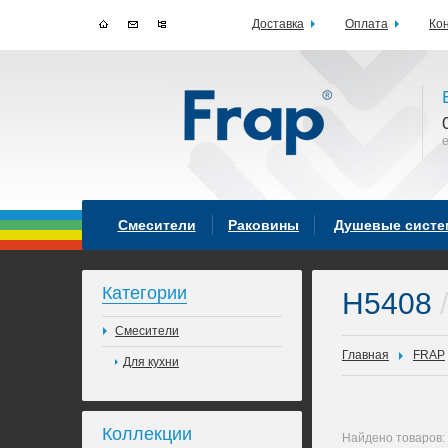
Доставка
Оплата
Ко
Смесители
Раковины
Душевые сист
Категории
H5408
/
Смесители
Главная
FRAP
Для кухни
Коллекции
Найдено товаров: