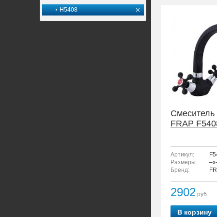
H5408
Смеситель 
FRAP F540
Артикул:
F5
Размеры:
–x
Бренд:
FR
2902
руб.
В корзину