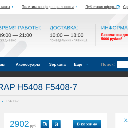
нтакты
Политика конфиденциальности
Публичная оферта
Ср
ВРЕМЯ РАБОТЫ:
ДОСТАВКА:
ИНФОРМА
09:00 — 21:00
10:00 — 18:00
Бесплатная дос
5000 рублей
ежедневно
понедельник - пятница
емы
Аксессуары
Зеркала
Еще
Поиск:
RAP H5408 F5408-7
F5408-7
Х
2902
В корзину
руб.