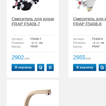
Смеситель для кухни
Смеситель для 
FRAP F5408-7
FRAP F5408-8
Артикул:
F5408-7
Артикул:
F5408-8
Размеры:
–x–x– см.
Размеры:
–x–x– см.
Бренд:
FRAP
Бренд:
FRAP
2902
2955
руб.
руб.
В корзину
В корзину