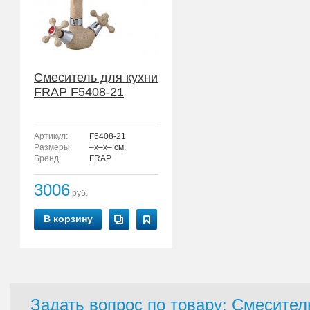
Смеситель для кухни
FRAP F5408-21
Артикул:
F5408-21
Размеры:
–x–x– см.
Бренд:
FRAP
3006
руб.
В корзину
Задать вопрос по товару: Смесите