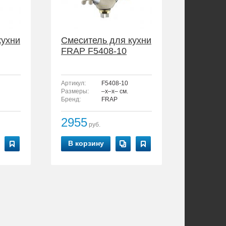
кухни
Смеситель для кухни
FRAP F5408-10
Артикул:
F5408-10
Размеры:
–x–x– см.
Бренд:
FRAP
2955
руб.
В корзину