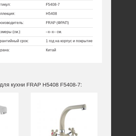
тикул:
F5408-7
ллекция:
H5408
оизводитель:
FRAP (ФРАП)
змеры (см.):
–x–x– см.
рантийный срок:
1 год на корпус и покрытие
рана:
Китай
для кухни FRAP H5408 F5408-7: