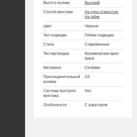
Высота излива
Высокий
Способ монтажа
На одно отверстие
,
На гайке
Цвет
Черные
Тип подводки
Гибкая подводка
Стиль
Современные
Тип картриджа
Керамическая кран-
букса
Материал
Силумин
Присоединительный
1/2
размер
Система быстрого
Нет
монтажа
Особенности
С аэратором