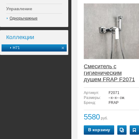
Управление
Однорычажные
Коллекции
H71
Смеситель с
гигиеническим
душем FRAP F2071
Артикул:
F2071
Размеры:
–x–x– см.
Бренд:
FRAP
5580
руб.
В корзину