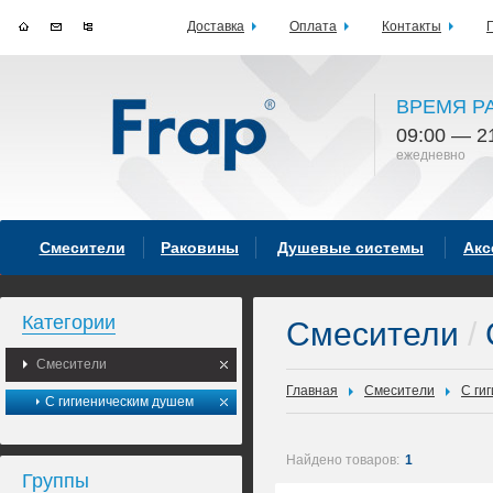
Доставка
Оплата
Контакты
ВРЕМЯ Р
09:00 — 2
ежедневно
Смесители
Раковины
Душевые системы
Акс
Категории
Смесители
/
Смесители
Главная
Смесители
С ги
С гигиеническим душем
Найдено товаров:
1
Группы