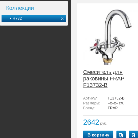
Коллекции
H732
Смеситель для
раковины FRAP
F13732-B
Артикул:
F13732-B
Размеры:
–x–x– см.
Бренд:
FRAP
2642
руб.
В корзину