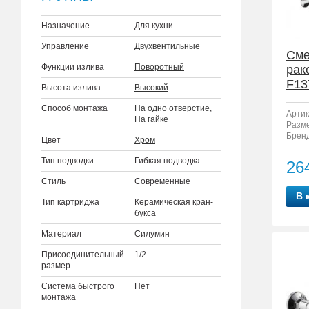
Назначение
Для кухни
Управление
Двухвентильные
Сме
Функции излива
Поворотный
рак
F13
Высота излива
Высокий
Способ монтажа
На одно отверстие
,
Артик
На гайке
Разм
Бренд
Цвет
Хром
Тип подводки
Гибкая подводка
26
Стиль
Современные
В 
Тип картриджа
Керамическая кран-
букса
Материал
Силумин
Присоединительный
1/2
размер
Система быстрого
Нет
монтажа