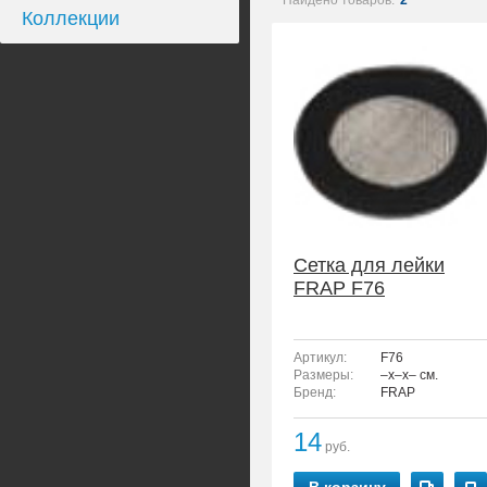
Найдено товаров:
2
Коллекции
Сетка для лейки
FRAP F76
Артикул:
F76
Размеры:
–x–x– см.
Бренд:
FRAP
14
руб.