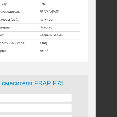
тикул:
F75
оизводитель:
FRAP (ФРАП)
змеры (см.):
–x–x– см.
териал:
Пластик
ет:
Черный/ Белый
рантийный срок:
1 год
рана:
Китай
я смесителя FRAP F75