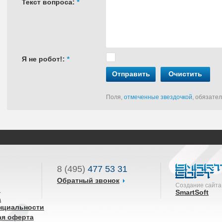
Текст вопроса:
*
Я не робот!:
*
Отправить
Очистить
Поля,
отмеченные звездочкой
, обязате
8 (495)
477 53 31
Обратный звонок
Создание сайта
ы
SmartSoft
а
нциальности
ая оферта