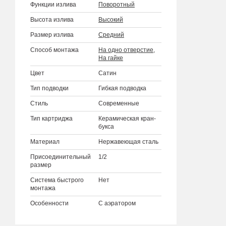
Функции излива
Поворотный
Высота излива
Высокий
Размер излива
Средний
Способ монтажа
На одно отверстие
,
На гайке
Цвет
Сатин
Тип подводки
Гибкая подводка
Стиль
Современные
Тип картриджа
Керамическая кран-
букса
Материал
Нержавеющая сталь
Присоединительный
1/2
размер
Система быстрого
Нет
монтажа
Особенности
С аэратором