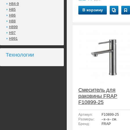
H84-9
H85
В корзину
H86
H88
H899
H97
H991
Технологии
Смеситель для
раковины FRAP
F10899-25
Артикул:
F10899-25
Размеры:
–x–x– см.
Бренд:
FRAP