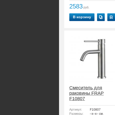
2583
руб.
В корзину
Смеситель для
раковины FRAP
F10807
Артикул:
F10807
Размеры:
–x–x– см.