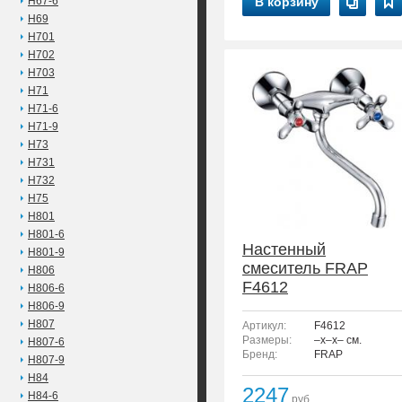
H67-6
В корзину
H69
H701
H702
H703
H71
H71-6
H71-9
H73
H731
H732
H75
H801
H801-6
Настенный
H801-9
смеситель FRAP
H806
F4612
H806-6
H806-9
H807
Артикул:
F4612
Размеры:
–x–x– см.
H807-6
Бренд:
FRAP
H807-9
H84
2247
H84-6
руб.