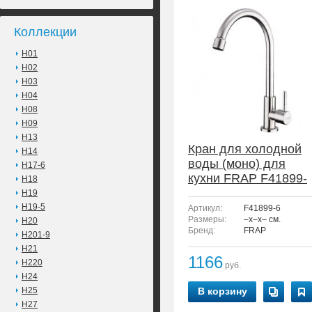
Коллекции
H01
H02
H03
H04
H08
H09
H13
Кран для холодной
H14
воды (моно) для
H17-6
кухни FRAP F41899-
H18
6
H19
H19-5
Артикул:
F41899-6
Размеры:
–x–x– см.
H20
Бренд:
FRAP
H201-9
H21
1166
H220
руб.
H24
H25
В корзину
H27