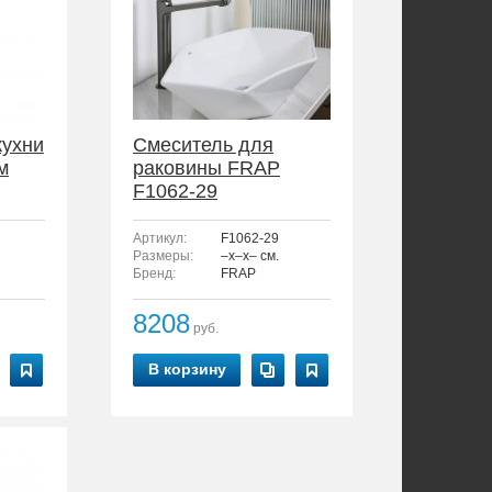
кухни
Смеситель для
м
раковины FRAP
F1062-29
Артикул:
F1062-29
Размеры:
–x–x– см.
Бренд:
FRAP
8208
руб.
В корзину