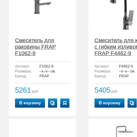
Смеситель для
Смеситель для 
раковины FRAP
с гибким изливо
F1062-9
FRAP F4462-9
Артикул:
F1062-9
Артикул:
F4462-9
Размеры:
–x–x– см.
Размеры:
–x–x– см.
Бренд:
FRAP
Бренд:
FRAP
5261
5405
руб.
руб.
В корзину
В корзину