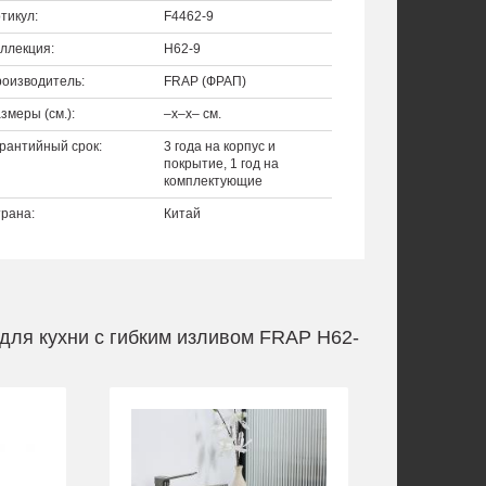
тикул:
F4462-9
ллекция:
H62-9
оизводитель:
FRAP (ФРАП)
змеры (см.):
–x–x– см.
рантийный срок:
3 года на корпус и
покрытие, 1 год на
комплектующие
рана:
Китай
для кухни с гибким изливом FRAP H62-