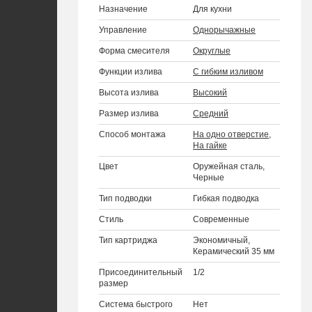
Назначение
Для кухни
Управление
Однорычажные
Форма смесителя
Округлые
Функции излива
С гибким изливом
Высота излива
Высокий
Размер излива
Средний
Способ монтажа
На одно отверстие
,
На гайке
Цвет
Оружейная сталь,
Черные
Тип подводки
Гибкая подводка
Стиль
Современные
Тип картриджа
Экономичный,
Керамический 35 мм
Присоединительный
1/2
размер
Система быстрого
Нет