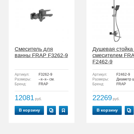
Смеситель для
Душевая стойка
ванны FRAP F3262-9
смесителем FR
F2462-9
Артикул:
F3262-9
Артикул:
F2462-9
Размеры:
–x–x– см.
Размеры:
Диаметр ш
Бренд:
FRAP
Бренд:
FRAP
12081
22269
руб.
руб.
В корзину
В корзину