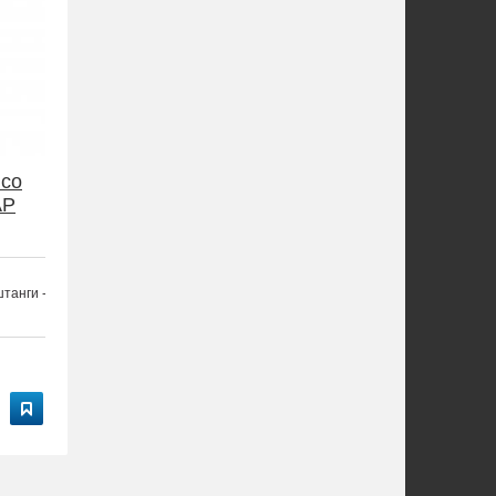
 со
AP
танги - 24 мм.