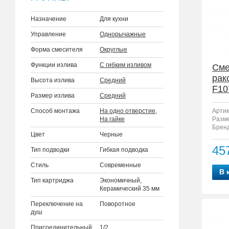
Назначение
Для кухни
Управление
Однорычажные
Форма смесителя
Округлые
Функции излива
С гибким изливом
Сме
рак
Высота излива
Средний
F10
Размер излива
Средний
Способ монтажа
На одно отверстие
,
Артик
На гайке
Разм
Бренд
Цвет
Черные
45
Тип подводки
Гибкая подводка
Стиль
Современные
В 
Тип картриджа
Экономичный,
Керамический 35 мм
Переключение на
Поворотное
душ
Присоединительный
1/2