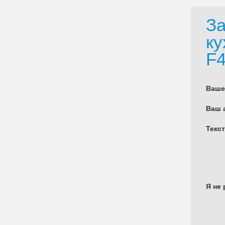
За
ку
F4
Ваше
Ваш 
Текс
Я не 