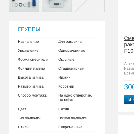
ГРУППЫ
Сме
Назначение
Для раковины
рак
F10
Управление
Однорычажные
Форма смесителя
Округлые
Артик
Функции излива
Стационарный
Разм
Бренд
Высота излива
Низкий
30
Размер излива
Короткий
Способ монтажа
На одно отверстие
,
В 
На гайке
Цвет
Сатин
Тип подводки
Гибкая подводка
Стиль
Современные