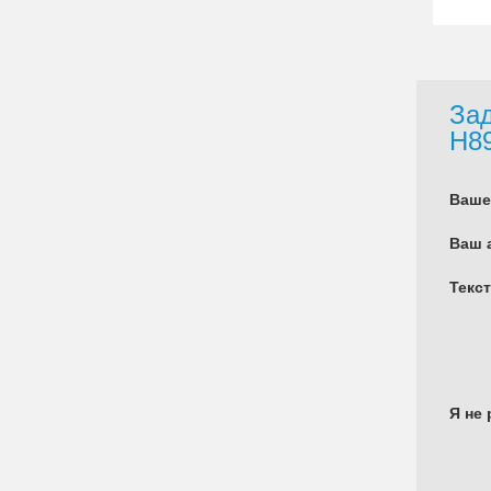
Зад
H89
Ваше
Ваш 
Текс
Я не 