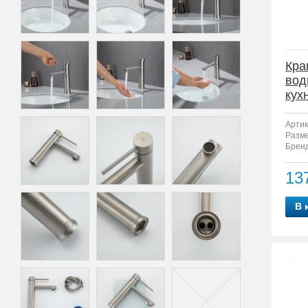
Кра
вод
кух
7
Артик
Разм
Бренд
13
В 