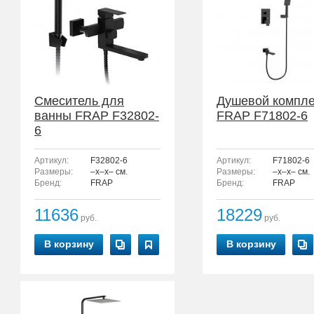
Смеситель для
Душевой компле
ванны FRAP F32802-
FRAP F71802-6
6
Артикул:
F32802-6
Артикул:
F71802-6
Размеры:
–x–x– см.
Размеры:
–x–x– см.
Бренд:
FRAP
Бренд:
FRAP
11636
18229
руб.
руб.
В корзину
В корзину