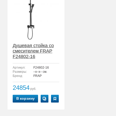
Душевая стойка со
смесителем FRAP
F24802-16
Артикул:
F24802-16
Размеры:
–x–x– см.
Бренд:
FRAP
24854
руб.
В корзину