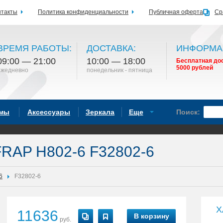
нтакты
Политика конфиденциальности
Публичная оферта
Ср
ВРЕМЯ РАБОТЫ:
ДОСТАВКА:
ИНФОРМА
09:00 — 21:00
10:00 — 18:00
Бесплатная дос
5000 рублей
ежедневно
понедельник - пятница
емы
Аксессуары
Зеркала
Еще
Поиск:
FRAP H802-6 F32802-6
6
F32802-6
Х
11636
В корзину
руб.