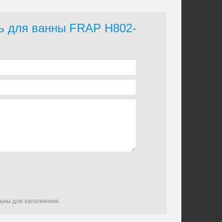
ль для ванны FRAP H802-
льны для заполнения.