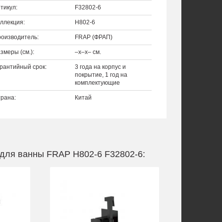
тикул:
F32802-6
ллекция:
H802-6
оизводитель:
FRAP (ФРАП)
змеры (см.):
–x–x– см.
рантийный срок:
3 года на корпус и
покрытие, 1 год на
комплектующие
рана:
Китай
для ванны FRAP H802-6 F32802-6: