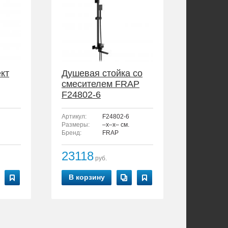
кт
Душевая стойка со
смесителем FRAP
F24802-6
Артикул:
F24802-6
Размеры:
–x–x– см.
Бренд:
FRAP
23118
руб.
В корзину