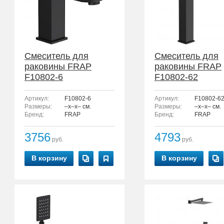
Смеситель для
Смеситель для
раковины FRAP
раковины FRAP
F10802-6
F10802-62
Артикул:
F10802-6
Артикул:
F10802-6
Размеры:
–x–x– см.
Размеры:
–x–x– см.
Бренд:
FRAP
Бренд:
FRAP
3756
4793
руб.
руб.
В корзину
В корзину