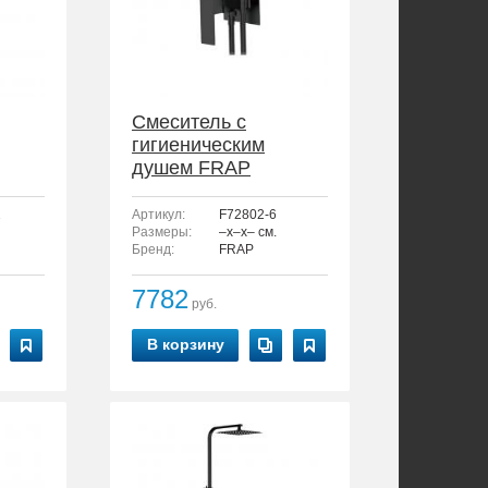
Смеситель с
гигиеническим
душем FRAP
F72802-6
2
Артикул:
F72802-6
Размеры:
–x–x– см.
Бренд:
FRAP
7782
руб.
В корзину