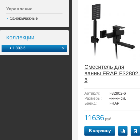
Управление
Однорычажные
Коллекции
H802-6
Смеситель для
ванны FRAP F32802-
6
Артикул:
F32802-6
Размеры:
–x–x– см.
Бренд:
FRAP
11636
руб.
В корзину