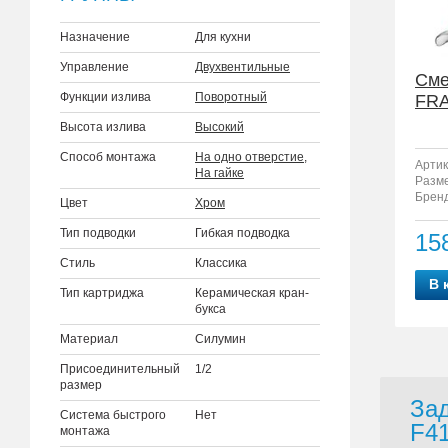
Назначение
Для кухни
Управление
Двухвентильные
Сме
Функции излива
Поворотный
FRA
Высота излива
Высокий
Способ монтажа
На одно отверстие
,
Артик
На гайке
Разм
Бренд
Цвет
Хром
Тип подводки
Гибкая подводка
15
Стиль
Классика
В 
Тип картриджа
Керамическая кран-
букса
Материал
Силумин
Присоединительный
1/2
размер
Зад
Система быстрого
Нет
F41
монтажа