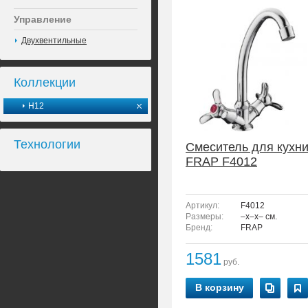
Управление
Двухвентильные
Коллекции
H12
Технологии
Смеситель для кухн
FRAP F4012
Артикул:
F4012
Размеры:
–x–x– см.
Бренд:
FRAP
1581
руб.
В корзину