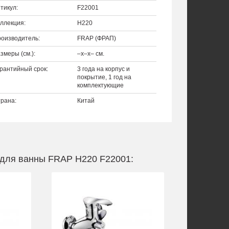
тикул:
F22001
ллекция:
H220
оизводитель:
FRAP (ФРАП)
змеры (см.):
–x–x– см.
рантийный срок:
3 года на корпус и
покрытие, 1 год на
комплектующие
рана:
Китай
 для ванны FRAP H220 F22001: