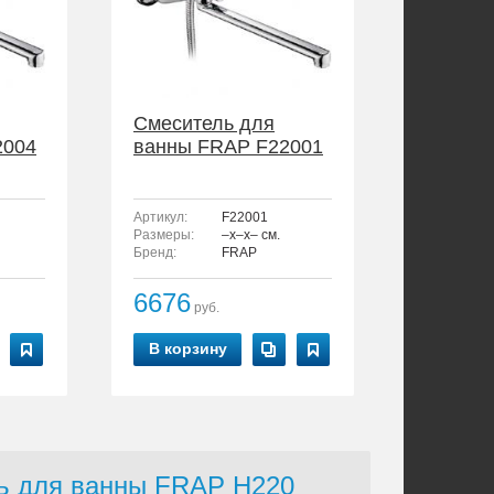
Смеситель для
2004
ванны FRAP F22001
Артикул:
F22001
Размеры:
–x–x– см.
Бренд:
FRAP
6676
руб.
В корзину
ль для ванны FRAP H220