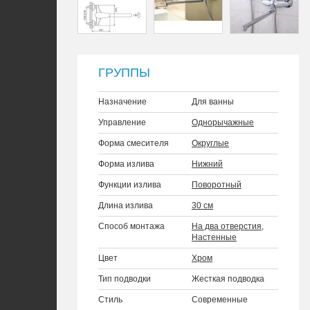
ГРУППЫ
Назначение
Для ванны
Управление
Однорычажные
Форма смесителя
Округлые
Форма излива
Нижний
Функции излива
Поворотный
Длина излива
30 см
Способ монтажа
На два отверстия
,
Настенные
Цвет
Хром
Тип подводки
Жесткая подводка
Стиль
Современные