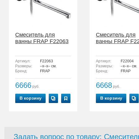
Смеситель для
Смеситель для
ванны FRAP F22063
ванны FRAP F2
Артикул:
F22063
Артикул:
F22004
Размеры:
–x–x– см.
Размеры:
–x–x– см.
Бренд:
FRAP
Бренд:
FRAP
6666
6668
руб.
руб.
В корзину
В корзину
Задать вопрос по товару: Смесите