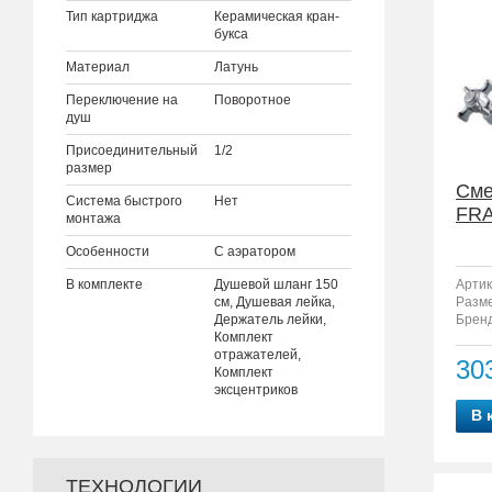
Тип картриджа
Керамическая кран-
букса
Материал
Латунь
Переключение на
Поворотное
душ
Присоединительный
1/2
размер
Сме
Система быстрого
Нет
FRA
монтажа
Особенности
С аэратором
В комплекте
Душевой шланг 150
Артик
см, Душевая лейка,
Разм
Держатель лейки,
Бренд
Комплект
отражателей,
30
Комплект
эксцентриков
В 
ТЕХНОЛОГИИ