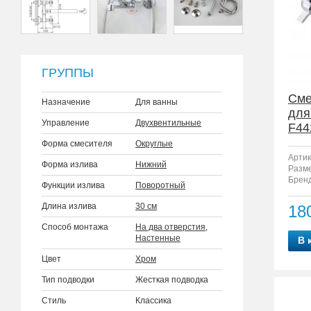
ГРУППЫ
Сме
Назначение
Для ванны
для
Управление
Двухвентильные
F44
Форма смесителя
Округлые
Артик
Форма излива
Нижний
Разм
Бренд
Функции излива
Поворотный
Длина излива
30 см
18
Способ монтажа
На два отверстия
,
Настенные
В 
Цвет
Хром
Тип подводки
Жесткая подводка
Стиль
Классика