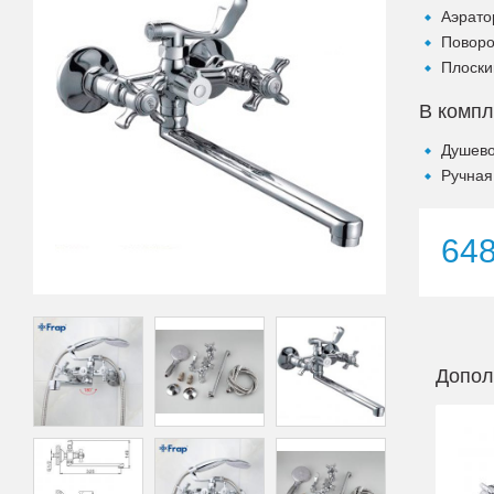
Аэрато
Поворо
Плоски
В компл
Душево
Ручная
64
Допол