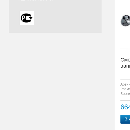
Сме
ван
Артик
Разм
Бренд
66
В 