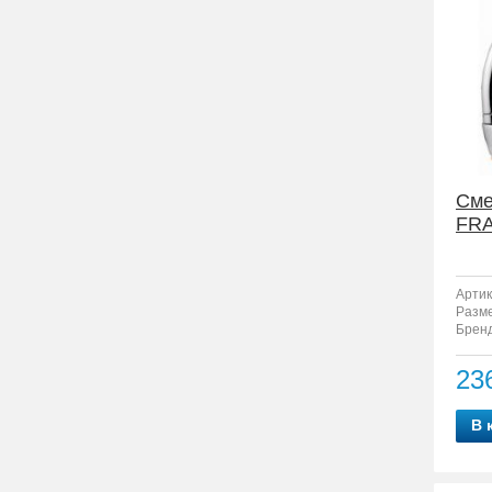
Сме
FRA
Артик
Разм
Бренд
23
В 