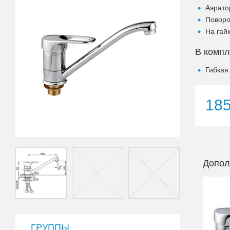
Аэрато
Поворо
На гай
В компл
Гибкая
18
Допол
ГРУППЫ