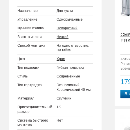
Назначение
Для кухни
Управление
Однорычажные
Функции излива
Поворотный
Сме
Высота излива
Низкий
FRA
Способ монтажа
На одно отверстие
,
На гайке
Цвет
Хром
Артик
Разм
Тип подводки
Гибкая подводка
Бренд
Стиль
Современные
17
Тип картриджа
Экономичный,
Керамический 40 мм
В 
Материал
Силумин
Присоединительный
1/2
размер
Система быстрого
Нет
монтажа