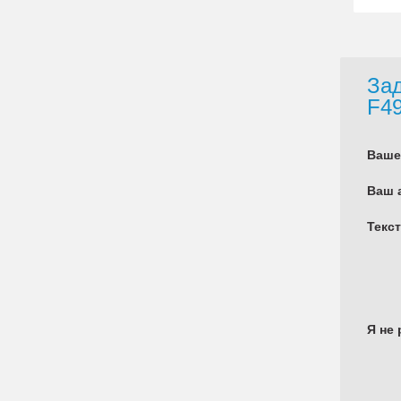
Зад
F4
Ваше
Ваш 
Текс
Я не 