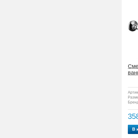
Сме
ван
Артик
Разм
Бренд
35
В 