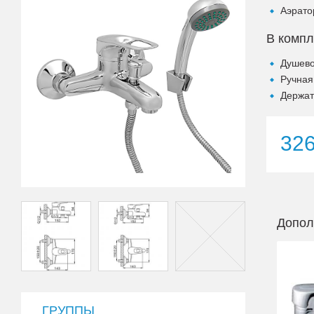
Аэрато
В компл
Душево
Ручная
Держат
32
Допол
ГРУППЫ