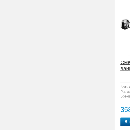
Сме
ван
Артик
Разм
Бренд
35
В 