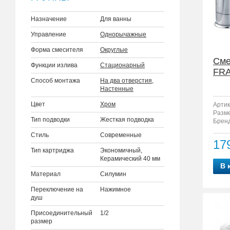
Назначение
Для ванны
Управление
Однорычажные
Форма смесителя
Округлые
Сме
Функции излива
Стационарный
FRA
Способ монтажа
На два отверстия
,
Настенные
Цвет
Хром
Артик
Разм
Тип подводки
Жесткая подводка
Бренд
Стиль
Современные
17
Тип картриджа
Экономичный,
Керамический 40 мм
В 
Материал
Силумин
Переключение на
Нажимное
душ
Присоединительный
1/2
размер