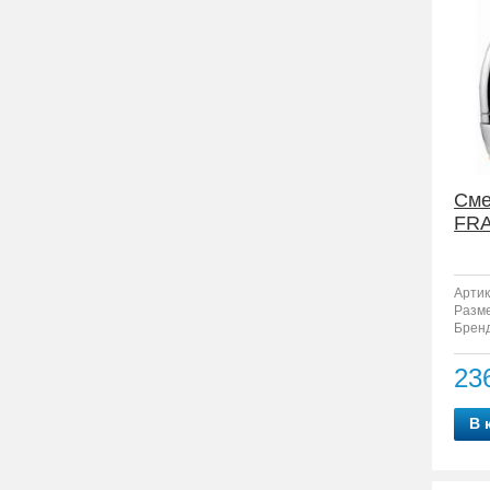
Сме
FRA
Артик
Разм
Бренд
23
В 