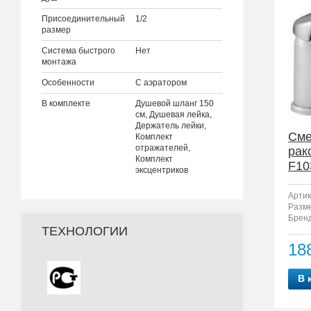
Присоединительный
1/2
размер
Система быстрого
Нет
монтажа
Особенности
С аэратором
В комплекте
Душевой шланг 150
см, Душевая лейка,
Держатель лейки,
Сме
Комплект
отражателей,
рак
Комплект
F10
эксцентриков
Артик
Разм
Бренд
ТЕХНОЛОГИИ
18
В 