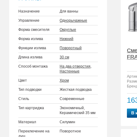
Назначение
Для ванны
Управление
Однорычажные
Форма смесителя
Округлые
Форма излива
Нижний
Функции излива
Поворотный
Сме
FRA
Длина излива
30 см
Способ монтажа
На два отверстия
,
Настенные
Артик
Цвет
Хром
Разм
Бренд
Тип подводки
Жесткая подводка
16
Стиль
Современные
Тип картриджа
Экономичный,
В 
Керамический 35 мм
Материал
Силумин
Переключение на
Поворотное
душ