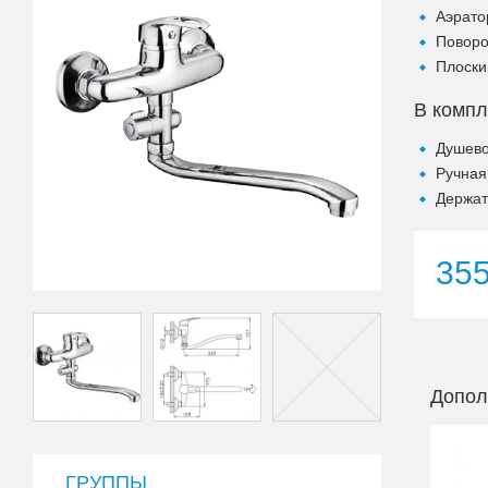
Аэрато
Поворо
Плоски
В компл
Душево
Ручная
Держат
35
Допол
ГРУППЫ