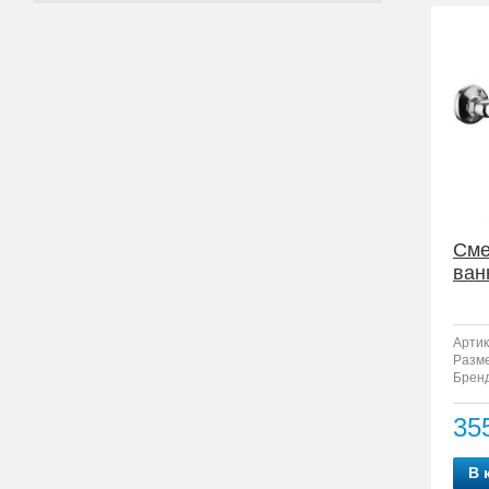
Сме
ван
Артик
Разм
Бренд
35
В 