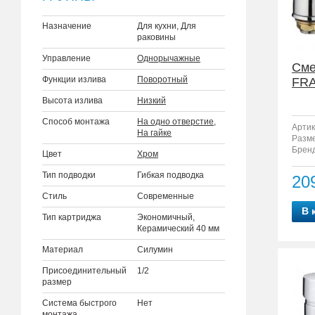
Назначение
Для кухни, Для
раковины
Управление
Однорычажные
Сме
Функции излива
Поворотный
FRA
Высота излива
Низкий
Способ монтажа
На одно отверстие
,
Артик
На гайке
Разм
Бренд
Цвет
Хром
Тип подводки
Гибкая подводка
20
Стиль
Современные
В 
Тип картриджа
Экономичный,
Керамический 40 мм
Материал
Силумин
Присоединительный
1/2
размер
Система быстрого
Нет
монтажа