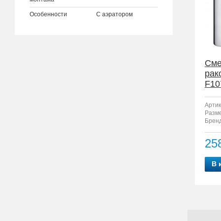
Особенности
С аэратором
Сме
рак
F10
Артик
Разм
Бренд
25
В 