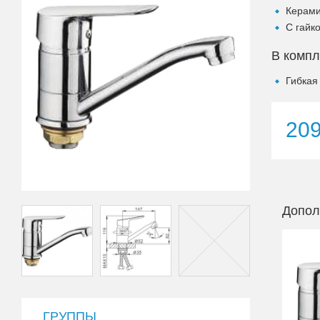
Керами
С гайк
В компл
Гибкая
20
Допол
ГРУППЫ