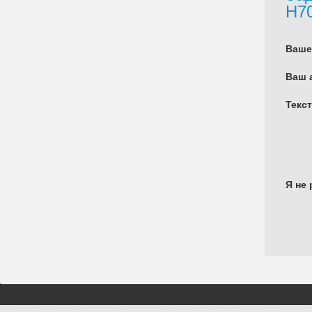
H7
Ваше
Ваш 
Текс
Я не 