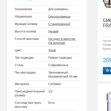
Назначение
Для раковины
Управление
Однорычажные
Сме
Функции излива
Стационарный
FRA
Высота излива
Низкий
Способ монтажа
На одно отверстие
,
Артик
На шпильке
Разм
Бренд
Цвет
Хром
Тип подводки
Гибкая подводка
20
Стиль
Современные
В 
Тип картриджа
Экономичный,
Керамический 40 мм
Материал
Силумин
Присоединительный
1/2
размер
Система быстрого
Есть
монтажа