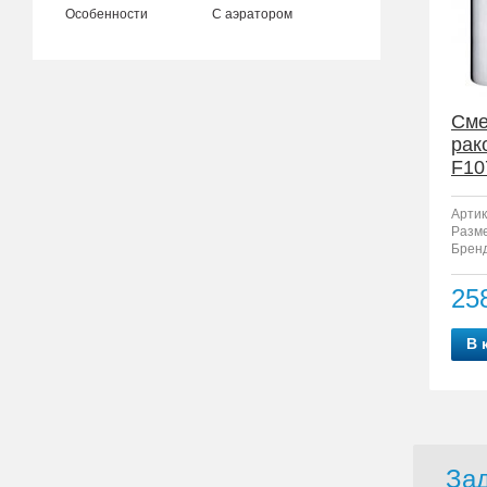
Особенности
С аэратором
Сме
рак
F10
Артик
Разм
Бренд
25
В 
Зад