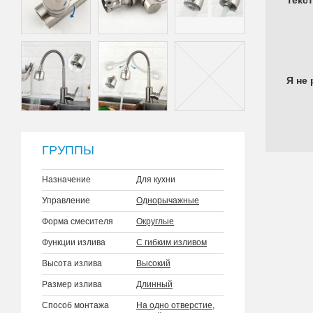
Текс
Я не 
ГРУППЫ
Назначение
Для кухни
Управление
Однорычажные
Форма смесителя
Округлые
Функции излива
С гибким изливом
Высота излива
Высокий
Размер излива
Длинный
Способ монтажа
На одно отверстие
,