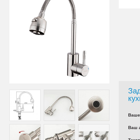
Зад
кух
Ваше
Ваш 