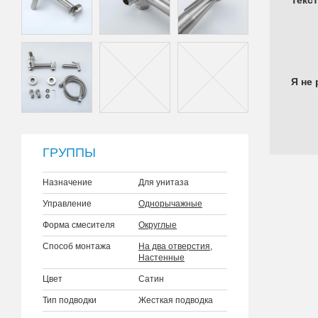
Текс
Я не 
ГРУППЫ
Назначение
Для унитаза
Управление
Однорычажные
Форма смесителя
Округлые
Способ монтажа
На два отверстия
,
Настенные
Цвет
Сатин
Тип подводки
Жесткая подводка