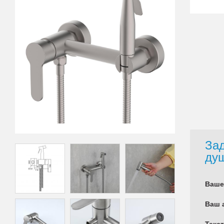
Зад
ду
Ваше
Ваш 