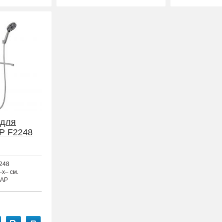
 для
P F2248
248
–x– см.
AP