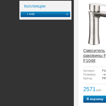
Коллекции
H48
Смеситель
раковины 
F1048
Артикул:
F1
Размеры:
–x
Бренд:
FR
2571
руб.
В корзину