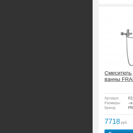
Смеситель
ванны FRA
Артикул:
F2
Размеры:
–x
Бренд:
FR
7718
руб.