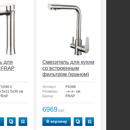
ь для
Смеситель для кухни
 FRAP
со встроенным
фильтром (краном)
под питьевую воду
FRAP F4348
F1048-2
Артикул:
F4348
5.5x11.5x30 см
Размеры:
–x–x– см.
FRAP
Бренд:
FRAP
6969
руб.
у
В корзину