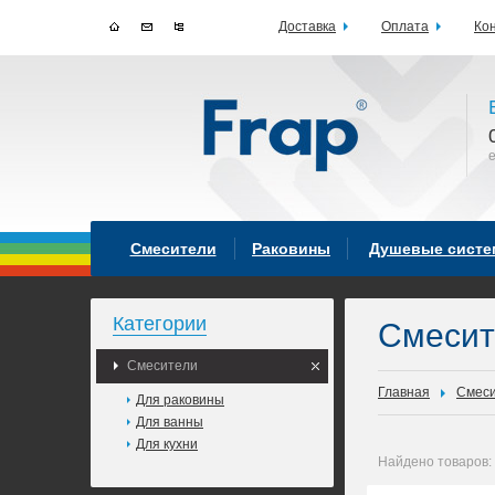
Доставка
Оплата
Ко
Смесители
Раковины
Душевые сист
Категории
Смесит
Смесители
Главная
Смес
Для раковины
Для ванны
Для кухни
Найдено товаров: