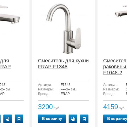
 для
Смеситель для кухни
Смесител
FRAP
FRAP F1348
раковины
F1048-2
048
Артикул:
F1348
Артикул:
–x– см.
Размеры:
–x–x– см.
Размеры:
AP
Бренд:
FRAP
Бренд:
3200
4159
руб.
руб.
В корзину
В корзин