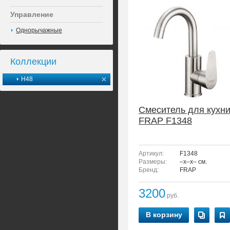
Управление
Однорычажные
Коллекции
H48
Смеситель для кухн
FRAP F1348
Артикул:
F1348
Размеры:
–x–x– см.
Бренд:
FRAP
3200
руб.
В корзину