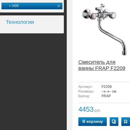
H09
Технологии
Смеситель для
ванны FRAP F2209
Артикул:
F2209
Размеры:
–x–x– см.
Бренд:
FRAP
4453
руб.
В корзину