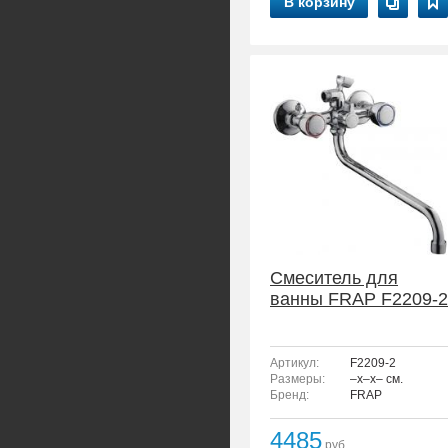
В корзину
Смеситель для
ванны FRAP F2209-2
Артикул:
F2209-2
Размеры:
–x–x– см.
Бренд:
FRAP
4485
руб.