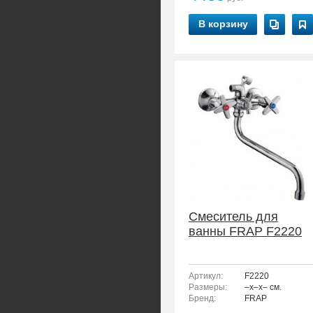
В корзину
Смеситель для
ванны FRAP F2220
Артикул:
F2220
Размеры:
–x–x– см.
Бренд:
FRAP