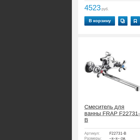
4523
руб.
В корзину
Смеситель для
ванны FRAP F22731-
B
Артикул:
F22731-B
Размеры:
–x–x– см.