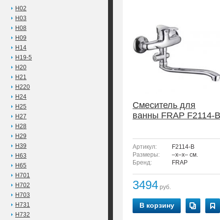
H02
H03
H08
H09
H14
H19-5
H20
H21
H220
H24
Смеситель для
H25
ванны FRAP F2114-
H27
H28
H29
H39
Артикул:
F2114-B
Размеры:
–x–x– см.
H63
Бренд:
FRAP
H65
H701
3494
H702
руб.
H703
H731
В корзину
H732