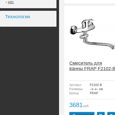
H91
Технологии
Смеситель для
ванны FRAP F2102-
Артикул:
F2102-B
Размеры:
–x–x– см.
Бренд:
FRAP
3681
руб.