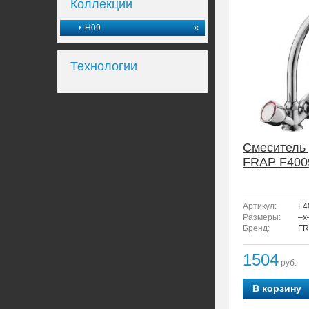
Коллекции
H09
Технологии
Смеситель 
FRAP F400
Артикул:
F4
Размеры:
–x
Бренд:
FR
1504
руб.
В корзину