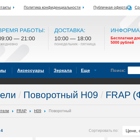
нтакты
Политика конфиденциальности
Публичная оферта
Ср
ВРЕМЯ РАБОТЫ:
ДОСТАВКА:
ИНФОРМА
09:00 — 21:00
10:00 — 18:00
Бесплатная дос
5000 рублей
ежедневно
понедельник - пятница
емы
Аксессуары
Зеркала
Еще
Поиск:
тели
/
Поворотный H09
/
FRAP (
ители
FRAP
H09
Поворотный
Цене, 
4
Сортировать по: