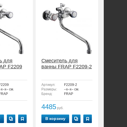
ь для
Смеситель для
AP F2209
ванны FRAP F2209-2
F2209
Артикул:
F2209-2
–x–x– см.
Размеры:
–x–x– см.
FRAP
Бренд:
FRAP
4485
руб.
у
В корзину