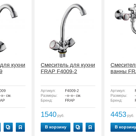
для кухни
Смеситель для кухни
Смесител
9
FRAP F4009-2
ванны FR
009
Артикул:
F4009-2
Артикул:
–x– см.
Размеры:
–x–x– см.
Размеры:
AP
Бренд:
FRAP
Бренд:
1540
4453
руб.
руб.
В корзину
В корзин