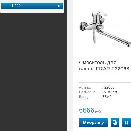
H220
Смеситель для
ванны FRAP F22063
Артикул:
F22063
Размеры:
–x–x– см.
Бренд:
FRAP
6666
руб.
В корзину