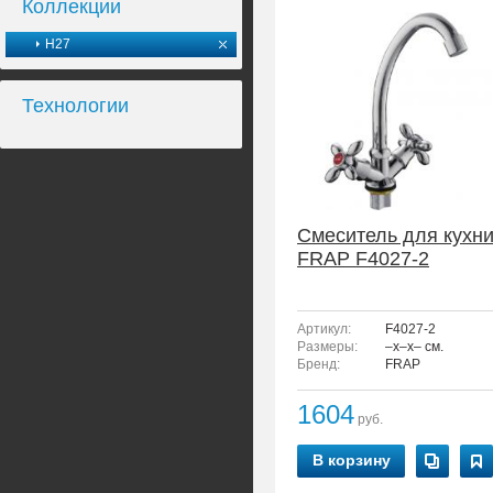
Коллекции
H27
Технологии
Смеситель для кухн
FRAP F4027-2
Артикул:
F4027-2
Размеры:
–x–x– см.
Бренд:
FRAP
1604
руб.
В корзину