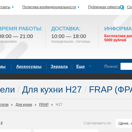
нтакты
Политика конфиденциальности
Публичная оферта
Ср
ВРЕМЯ РАБОТЫ:
ДОСТАВКА:
ИНФОРМА
09:00 — 21:00
10:00 — 18:00
Бесплатная дос
5000 рублей
ежедневно
понедельник - пятница
емы
Аксессуары
Зеркала
Еще
Поиск:
тели
/
Для кухни H27
/
FRAP (ФР
ители
Для кухни
FRAP
H27
Цене, 
2
Сортировать по: