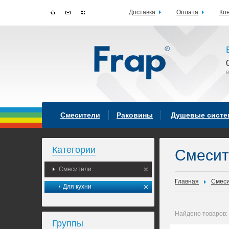
Доставка
Оплата
Ко
Смесители
Раковины
Душевые сист
Категории
Смеси
Смесители
Главная
Смес
Для кухни
Найдено товаров:
Группы