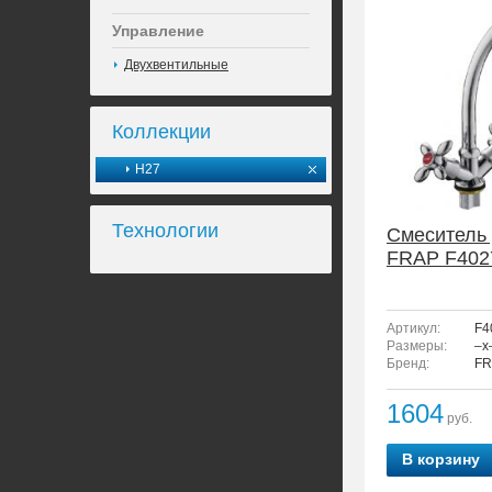
Управление
Двухвентильные
Коллекции
H27
Технологии
Смеситель 
FRAP F402
Артикул:
F4
Размеры:
–x
Бренд:
FR
1604
руб.
В корзину