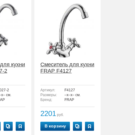
для кухни
Смеситель для кухни
7-2
FRAP F4127
027-2
Артикул:
F4127
–x– см.
Размеры:
–x–x– см.
AP
Бренд:
FRAP
2201
руб.
В корзину