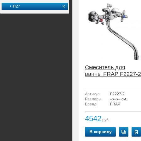
H27
Смеситель для
ванны FRAP F2227-2
Артикул:
F2227-2
Размеры:
–x–x– см.
Бренд:
FRAP
4542
руб.
В корзину