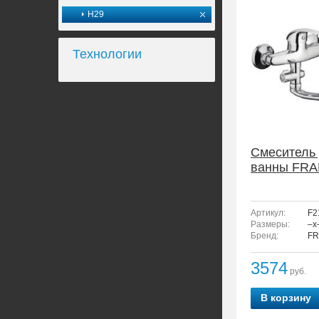
H29
Технологии
Смеситель
ванны FRA
Артикул:
F2
Размеры:
–x
Бренд:
FR
3574
руб.
В корзину