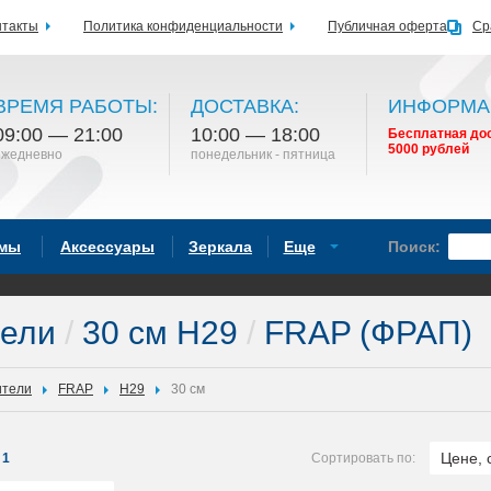
нтакты
Политика конфиденциальности
Публичная оферта
Ср
ВРЕМЯ РАБОТЫ:
ДОСТАВКА:
ИНФОРМА
09:00 — 21:00
10:00 — 18:00
Бесплатная дос
5000 рублей
ежедневно
понедельник - пятница
емы
Аксессуары
Зеркала
Еще
Поиск:
тели
/
30 см H29
/
FRAP (ФРАП)
ители
FRAP
H29
30 см
Цене, 
1
Сортировать по: