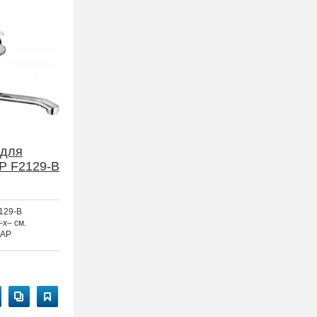
 для
P F2129-B
129-B
–x– см.
AP