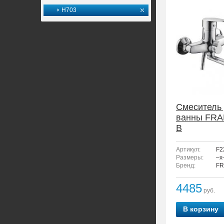
H703
Смеситель
ванны FRA
B
Артикул:
F2
Размеры:
–x
Бренд:
FR
4485
руб.
В корзину