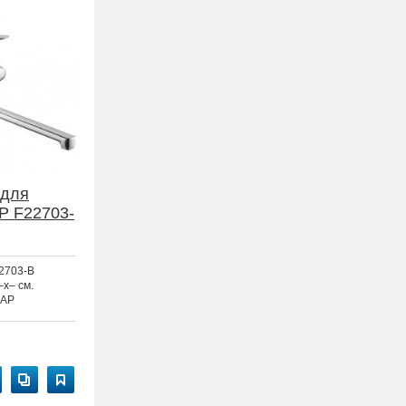
 для
P F22703-
2703-B
–x– см.
AP