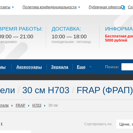
нтакты
Политика конфиденциальности
Публичная оферта
Ср
ВРЕМЯ РАБОТЫ:
ДОСТАВКА:
ИНФОРМА
09:00 — 21:00
10:00 — 18:00
Бесплатная дос
5000 рублей
ежедневно
понедельник - пятница
емы
Аксессуары
Зеркала
Еще
Поиск:
тели
/
30 см H703
/
FRAP (ФРАП)
ители
FRAP
H703
30 см
Цене, 
1
Сортировать по: