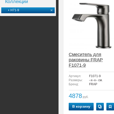
Коллекции
H71-9
Смеситель для
раковины FRAP
F1071-9
Артикул:
F1071-9
Размеры:
–x–x– см.
Бренд:
FRAP
4878
руб.
В корзину