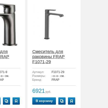
 для
Смеситель для
FRAP
раковины FRAP
F1071-29
071-9
Артикул:
F1071-29
–x– см.
Размеры:
–x–x– см.
AP
Бренд:
FRAP
6921
руб.
В корзину