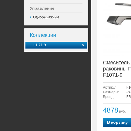
Управление
Однорычажные
Коллекции
H71-9
Смеситель
раковины 
F1071-9
Артикул:
F1
Размеры:
–x
Бренд:
FR
4878
руб.
В корзину