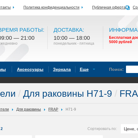
нтакты
Политика конфиденциальности
Публичная оферта
Ср
ВРЕМЯ РАБОТЫ:
ДОСТАВКА:
ИНФОРМА
09:00 — 21:00
10:00 — 18:00
Бесплатная дос
5000 рублей
ежедневно
понедельник - пятница
емы
Аксессуары
Зеркала
Еще
Поиск:
тели
/
Для раковины H71-9
/
FRA
ители
Для раковины
FRAP
H71-9
Цене, 
2
Сортировать по: