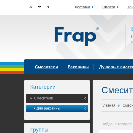
Доставка
Оплата
Ко
Смесители
Раковины
Душевые сист
Категории
Смеси
Смесители
Главная
Смес
Для раковины
Найдено товаров:
Группы