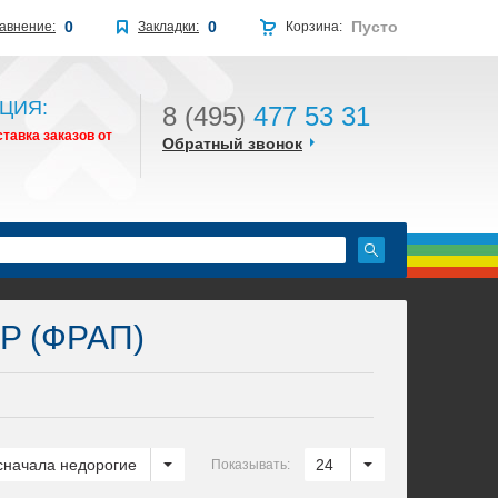
0
0
Пусто
авнение:
Закладки:
Корзина:
ЦИЯ:
8 (495)
477 53 31
тавка заказов от
Обратный звонок
P (ФРАП)
сначала недорогие
24
Показывать: