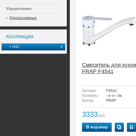
Управление
Однорычажные
Коллекции
H41
Смеситель для кухн
FRAP F4541
Артикул:
F4541
Размеры:
–x–x– см.
Бренд:
FRAP
3333
руб.
В корзину